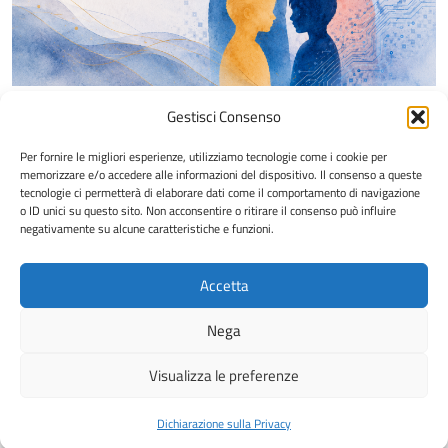
Gestisci Consenso
Il
18 giugno
2026, alle ore 14:30 nell’Aula D del Presidio
Mattioli dell’Università di Siena, si svolgerà una lezione
Per fornire le migliori esperienze, utilizziamo tecnologie come i cookie per
dal titolo
Le nuove frontiere della genitorialità
.
memorizzare e/o accedere alle informazioni del dispositivo. Il consenso a queste
tecnologie ci permetterà di elaborare dati come il comportamento di navigazione
o ID unici su questo sito. Non acconsentire o ritirare il consenso può influire
Ulteriori informazioni sull’evento sono consultabili sul
negativamente su alcune caratteristiche e funzioni.
poster allegato:
Accetta
Le nuove frontiere della genitorialità
Download
Nega
Visualizza le preferenze
© 2026
PRISMA
Dichiarazione sulla Privacy